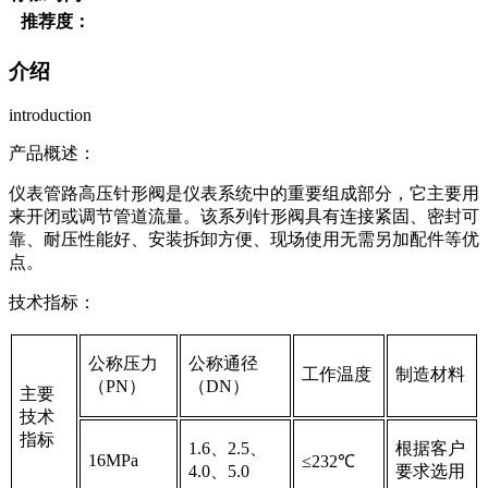
推荐度：
介绍
introduction
产品概述：
仪表管路高压针形阀是仪表系统中的重要组成部分，它主要用
来开闭或调节管道流量。该系列针形阀具有连接紧固、密封可
靠、耐压性能好、安装拆卸方便、现场使用无需另加配件等优
点。
技术指标：
公称压力
公称通径
工作温度
制造材料
（PN）
（DN）
主要
技术
指标
1.6、2.5、
根据客户
16MPa
≤232℃
4.0、5.0
要求选用